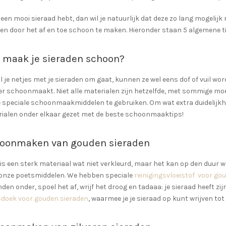
e een mooi sieraad hebt, dan wil je natuurlijk dat deze zo lang mogelijk 
en door het af en toe schoon te maken. Hieronder staan 5 algemene tip
 maak je sieraden schoon?
l je netjes met je sieraden om gaat, kunnen ze wel eens dof of vuil word
r schoonmaakt. Niet alle materialen zijn hetzelfde, met sommige moet 
 speciale schoonmaakmiddelen te gebruiken. Om wat extra duidelijkh
ialen onder elkaar gezet met de beste schoonmaaktips!
oonmaken van gouden sieraden
is een sterk materiaal wat niet verkleurd, maar het kan op den duur w
onze poetsmiddelen. We hebben speciale
reinigingsvloeistof voor go
den onder, spoel het af, wrijf het droog en tadaaa: je sieraad heeft zi
doek voor gouden sieraden
, waarmee je je sieraad op kunt wrijven tot 