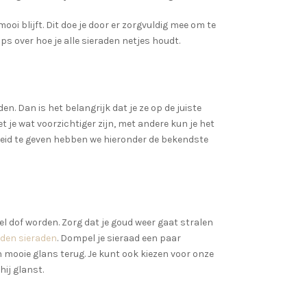
mooi blijft. Dit doe je door er zorgvuldig mee om te
s over hoe je alle sieraden netjes houdt.
en. Dan is het belangrijk dat je ze op de juiste
je wat voorzichtiger zijn, met andere kun je het
eid te geven hebben we hieronder de bekendste
el dof worden. Zorg dat je goud weer gaat stralen
uden sieraden
. Dompel je sieraad een paar
jn mooie glans terug. Je kunt ook kiezen voor onze
hij glanst.