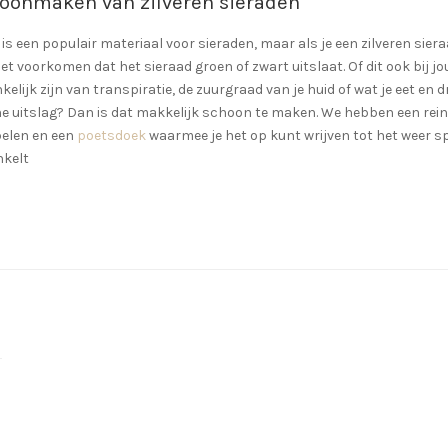
oonmaken van zilveren sieraden
r is een populair materiaal voor sieraden, maar als je een zilveren si
et voorkomen dat het sieraad groen of zwart uitslaat. Of dit ook bij j
kelijk zijn van transpiratie, de zuurgraad van je huid of wat je eet en dr
e uitslag? Dan is dat makkelijk schoon te maken. We hebben een reinig
elen en een
poetsdoek
waarmee je het op kunt wrijven tot het weer spr
nkelt