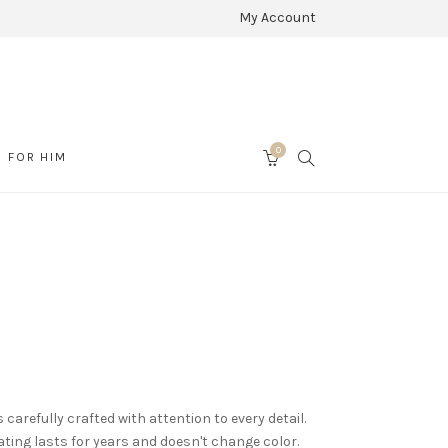
My Account
0
SEARCH
FOR HIM
CART
 carefully crafted with attention to every detail.
ating lasts for years and doesn't change color.