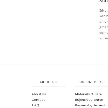
Sch
Zilve
kan h
afhan
groen
domp
spra
ABOUT US
CUSTOMER CARE
About Us
Materials & Care
Contact
Bujene Guarantee
F.A.Q
Payments, Delivery