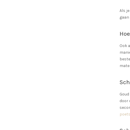
Als j
gaan 
Hoe
Ook a
manie
beste
mater
Sch
Goud 
door 
secon
poets